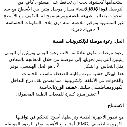
استخدامها كحشوة. يجب أن تحافظ على مستوى كافٍ من
التوصيل.
قوة الإغلاق
لإنشاء مسار موصل متين بين الأسطح مع سد
الفجوات بفعالية.
طبيعة ناعمة ومرنة
يسمح له بالتكيف مع الأسطح
غير المستوية وتوفير ملاءمة آمنة دون إتلاف المكونات الحساسة
1
<ص>.<ص>
الحل: رغوة موصلة للإلكترونيات الطبية
رغوة موصلة، تتكون عادةً من قلب رغوة البولي يوريثين أو البولي
إيثيلين التي يتم تحويلها إلى موصلة من خلال المعالجة بالمعادن
9
مثل النحاس أو النيكل
، هو الحل الهندسي. يوفر
هذا الهيكل حشية مرنة وقابلة للضغط، تناسب اللحامات
والفجوات في الأغلفة الإلكترونية، مما يضمن بقاء درع التداخل
الكهرومغناطيسي سليمًا.
خفيف الوزن
الخاصية
1
تعتبر ميزة كبيرة للمعدات الطبية المحمولة.
الاستنتاج
مع تطور الأجهزة الطبية وترابطها، أصبح التحكم في توافقها
الكهرومغناطيسي (EMC) أمرًا بالغ الأهمية. توفر الرغوة الموصلة