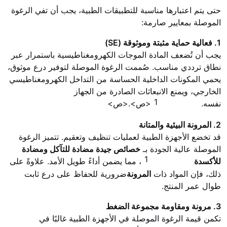
حتى يتم اعتبارها مناسبة للتطبيقات الطبية، يجب أن تفي الرغوة
الموصلة بمعايير صارمة:
1. فعالية حماية مثبتة وموثوقة (SE)
يجب أن تُضعف المادة الموجات الكهرومغناطيسية باستمرار عبر
نطاق ترددي مناسب. صُممت الرغوة الموصلة لتوفير درع موثوق،
يحمي المكونات الداخلية الحساسة من التداخل الكهرومغناطيسي
الخارجي، ويمنع الانبعاثات الصادرة من الجهاز
1
نفسه.
<ص>.<ص>
2. المرونة البيئية والمتانة
قد تخضع الأجهزة الطبية لعمليات تنظيف وتعقيم. تتميز الرغوة
الموصلة عالية الجودة بـ
خصائص جيدة مضادة للتآكل ومضادة
1
للأكسدة
، مما يضمن أداءً طويل الأمد. علاوةً على
ذلك، فإن المواد ذات
المرونة
ضرورية للحفاظ على درع ثابت
طوال عمر المنتج.
3. مرونة ومقاومة مجموعة الضغط
تكمن قيمة الرغوة الموصلة في الأجهزة الطبية غالبًا في