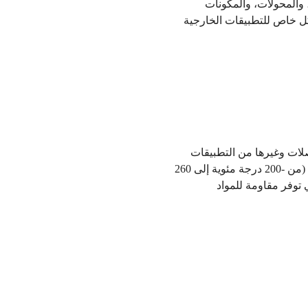
كيًا عاليًا. وغالبًا ما يتم تطبيقه كطلاء واقي أو مادة لاصقة في لوحات الدوائر المطبوعة (PCBs)، والمحولات، والمكونات
بشكل خاص للتطبيقات الخارجية
الموصلات وغيرها من التطبيقات
عالية الأداء. تتمتع مادة PTFE بخصائص عازلة ممتازة ويمكنها العمل في نطاقات درجات حرارة شديدة (من -200 درجة مئوية إلى 260
 توفر مقاومة للمواد