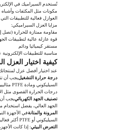
تُستخدم السيراميك في الإلكترو
مكونات مثل المكثفات وأشباه ال
العوازل فعالية للتطبيقات الت
مزايا العزل السيراميكي:
مقاومة ممتازة للحرارة (تصل إلى 1000 درجة مئ
قوة عازلة عالية لتطبيقات الجهد
مستقر كيميائيا ودائم
مناسبة للتطبيقات الإلكترونية عا
كيفية اختيار العزل ا
عند اختيار أفضل عزل لمنتجاتك 
درجة حرارة التشغيل
يجب أن تت
السيليكو
درجات الحرارة القصوى مثل ال
تصنيف الجهد الكهربائي
يجب أن ي
الجهد العالي، يفضل استخدام موا
المرونة والمتانة
في الأجهزة التي
السيليكوني أو PTFE أكثر فعالية.
التعرض البيئي
: إذا كانت الأجه