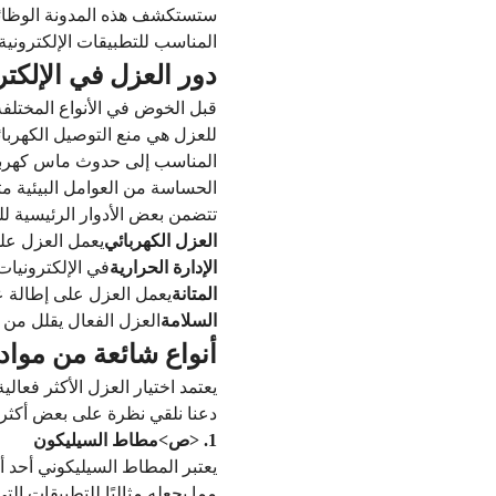
ستستكشف هذه المدونة الوظائف ال
المناسب للتطبيقات الإلكترونية
دور العزل في الإلكتر
قبل الخوض في الأنواع المختلفة
للعزل هي منع التوصيل الكهربائ
المناسب إلى حدوث ماس كهربائي
الحساسة من العوامل البيئية مث
تتضمن بعض الأدوار الرئيسية للع
العزل الكهربائي
يعمل العزل على
الإدارة الحرارية
في الإلكترونيات 
المتانة
يعمل العزل على إطالة عم
السلامة
العزل الفعال يقلل من
أنواع شائعة من مواد
يعتمد اختيار العزل الأكثر فعال
دعنا نلقي نظرة على بعض أكثر أ
1. <ص>
مطاط السيليكون
يعتبر المطاط السيليكوني أحد أكث
مما يجعله مثاليًا للتطبيقات ا