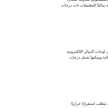
هرنهايت) أو أكثر. وهذا يجعله مثاليًا للتطبيقات ذات درجات
ُستخدم غالبًا في لوحات الدوائر الإلكترونية
ائية ويمكنها تحمل درجات
طلب استقرارًا حراريًا