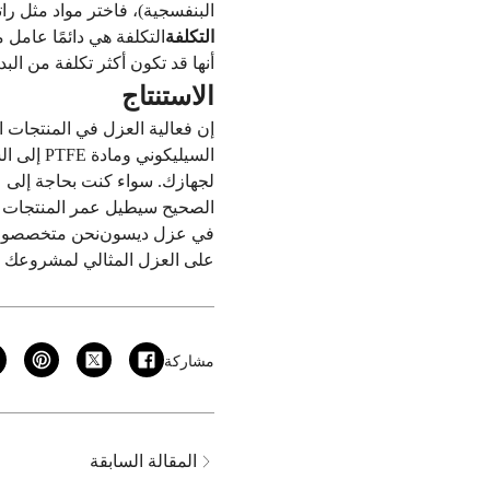
البنفسجية)، فاختر مواد مثل راتنجات الإيبوكسي أو مادة 
التكلفة
التكلفة هي دائمًا عامل م
أنها قد تكون أكثر تكلفة من الب
الاستنتاج
إن فعالية العزل في المنتجات ا
السيليكو
لجهازك. سواء كنت بحاجة إلى عز
الصحيح سيطيل عمر المنتجات ال
في
عزل ديسون
نحن متخصصون ف
على العزل المثالي لمشروعك ا
مشاركة
المقالة السابقة