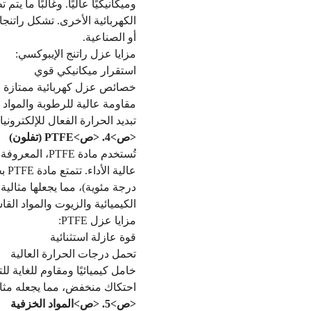
الكهربائية الأخرى. تشكل راتنجا
أو الصناعية.
مزايا عزل راتنج الإيبوكسي:
استقرار ميكانيكي قوي
خصائص عزل كهربائية ممتازة
مقاومة عالية للرطوبة والمواد ا
تبديد الحرارة الفعال للإلكتروني
<ص>4. <ص>
PTFE (تفلون)
تُستخدم مادة
درجة مئوية)، مما يجعلها مثالية
الكيميائية والزيوت والمواد القا
مزايا عزل PTFE:
قوة عازلة استثنائية
تحمل درجات الحرارة العالية
خامل كيميائيًا ومقاوم للغاية لل
احتكاك منخفض، مما يجعله مثاليً
<ص>5. <ص>
المواد الخزفية