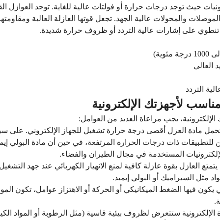
نيات حيث توجد درجات حرارة أو فولتات عالية للغاية. توجد العوازل ال
موصلات والمحولات عالية الجهد. تجعل قوتها العازلة العالية ومقاومتها
ي تنطوي على إشارات عالية التردد أو ظروف حرارة شديدة.
وية)
 العالي
لية التردد
لمناسب لأجهزتك الإلكترونية
الإلكترونية، يجب مراعاة العديد من العوامل:
حمل مادة العزل أقصى درجة حرارة تشغيل للجهاز الإلكتروني. على سبي
ني ومادة PTFE مثاليين للتطبيقات ذات درجات الحرارة المرتفعة، في حين أن مادة البولي
إلكترونيات المستخدمة في مجال الطيران والفضاء.
تمتع العازل بقوة عازلة كافية لمنع الانهيار الكهربائي عند جهد التشغيل
د مثل السيراميك أو البولي إيميد.
 يكون فيها الضغط الميكانيكي أو الحركة أو الاهتزاز عوامل، تكون المو
زة الإلكترونية ستتعرض لظروف بيئية قاسية (مثل الرطوبة أو المواد الكيم