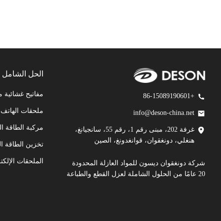
الحل الشامل
مفاتيح غشائية 
+86-15089190601
ملحقات الهاتف 
info@deson-china.net
مركبة الطاقة ال
غرفة 202، مبنى رقم 1، رقم 55، سانجيانغ،
هنغلي، دونغقوان، قوانغدونغ، الصين
تخزين الطاقة ال
الملحقات الإلكتر
شركة دونغقوان ديسون للمواد العازلة المحدودة
20 عامًا من الحلول الشاملة لعزل القطع والطباعة