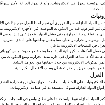
رئيسية للعزل في الإلكترونيات، وأنواع المواد العازلة الأكثر شيوعًا،
 المحددة.
ونيات
 من المواد العازلة، من الضروري أن نفهم لماذا العزل مهم جدًا في الإل
ي غير المرغوب فيه بين المكونات الموصلة. في الأجهزة الإلكترونية، ي
 وارتفاع درجة الحرارة وحتى فشل الجهاز. علاوة على ذلك، يحمي العز
ل الرطوبة والحرارة والغبار، مما يضمن وظائفها على المدى الطويل.
زل في المنتجات الإلكترونية ما يلي:
 فصل المكونات الكهربائية الحية، مما يمنع خطر حدوث ماس كهربائي 
عالية الأداء، تساعد العزل في إدارة تبديد الحرارة، ومنع المكونات من ا
ر المكونات الإلكترونية من خلال حمايتها من العوامل البيئية.
 خطر نشوب حريق أو حدوث عطل بسبب الأعطال الكهربائية.
 العزل
ية للإلكترونيات على المتطلبات الخاصة بالجهاز، مثل درجة حرارة التشغي
نواع المواد العازلة شيوعًا المستخدمة في صناعة الإلكترونيات:
ر المواد العازلة تنوعًا واستخدامًا على نطاق واسع في المنتجات الإلكتر
لتي تنطوي على إجهاد ميكانيكي وحركة. بالإضافة إلى ذلك، يوفر المطاط 