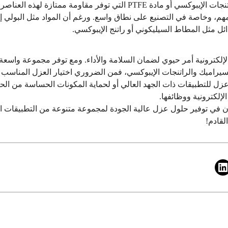
PTFE التي توفر مقاومة ممتازة لهذه العناصر.
هم، وخاصة في التصنيع على نطاق واسع. ورغم أن المواد مثل البولي إيميد ت
دائل مثل المطاط السيليكوني أو راتنج الإيبوكسي.
لإلكترونية أمر حيوي لضمان السلامة والأداء. ومع توفر مجموعة واسعة
ني ومادة PTFE إلى السيراميك والراتنجات الإيبوكسي، فمن الضروري اختيار العزل المن
ل للتطبيقات ذات الجهد العالي أو لحماية المكونات الحساسة من الحرا
إلكترونية ووظائفها.
ي توفير حلول عزل عالية الجودة لمجموعة متنوعة من التطبيقات الإل
لقادم!