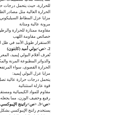
الحرارة العالية مثل مصادر الط
مزايا عزل المطاط السيليكوني:
مرونة عالية ومتانة
مقاومة ممتازة للحرارة والرطو
خصائص مقاومة اللهب
الاستقرار طويل الأمد في ظل 
2. <ص>
بولي أميد (كابتون)
والدوائر المطبوعة المرنة والم
الحرارة القصوى، سواء المرتفعة
مزايا عزل البولي إيميد:
يتحمل درجات حرارة عالية تصل إلى 400 درجة مئوية (752 درجة
قوة عازلة استثنائية
مقاوم للمواد الكيميائية ومستقر
رفيع وخفيف الوزن، مما يجعله م
<ص>3. <ص>
راتينج الإيبوكسي
يستخدم راتنج الإيبوكسي بشكل ش