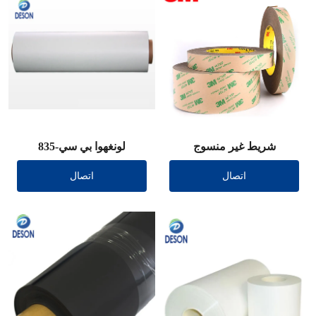
شريط غير منسوج
لونغهوا بي سي-835
اتصال
اتصال