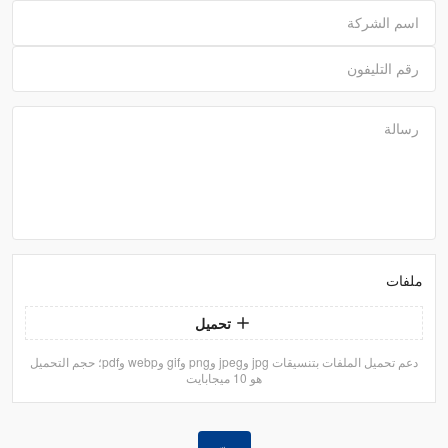
اسم الشركة
رقم التليفون
رسالة
ملفات
تحميل
دعم تحميل الملفات بتنسيقات jpg وjpeg وpng وgif وwebp وpdf؛ حجم التحميل
هو 10 ميجابايت