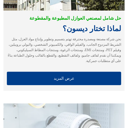
حل شامل لمصنعي العوازل المطبوعة والمقطوعة
لماذا تختار ديسون؟
نحن شركة مصنعة ومصدرة محترفة تهتم بتصميم وتطوير وإنتاج مواد العزل، مثل
الشريط المزدوج الجانب، والفيلم الواقي، والكمبيوتر الشخصي، والبولي بروبيلين،
وفيلم PET، ومنتجات EMI، ومنتجات الرغوة، ومنتجات المطاط السيليكوني،
ويمكننا أن نقدم لفائف جامبو، ولفائف التقطيع، والقطع بالقالب وحلول الطباعة بناءً
على أي متطلبات جمركية.
عرض المزيد