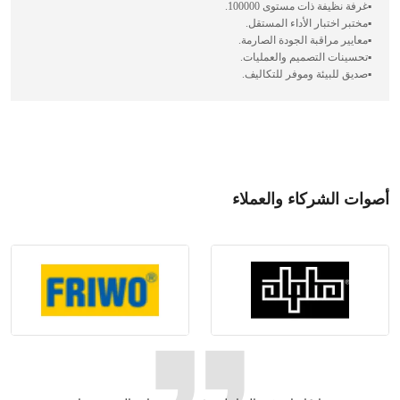
▪️غرفة نظيفة ذات مستوى 100000.
▪️مختبر اختبار الأداء المستقل.
▪️معايير مراقبة الجودة الصارمة.
▪️تحسينات التصميم والعمليات.
▪️صديق للبيئة وموفر للتكاليف.
أصوات الشركاء والعملاء