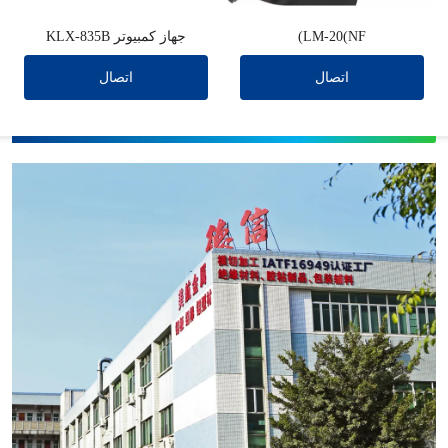
LM-20(NF)
جهاز كمبيوتر KLX-835B
اتصال
اتصال