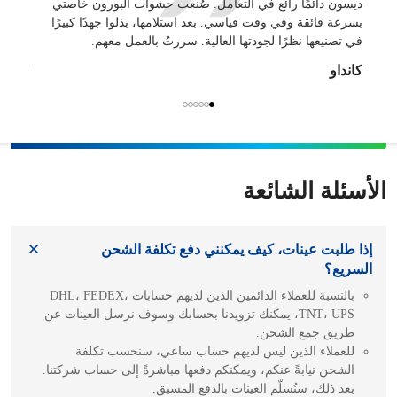
ديسون دائمًا رائع في التعامل. صُنعت حشوات البورون خاصتي
مع الأخ
بسرعة فائقة وفي وقت قياسي. بعد استلامها، بذلوا جهدًا كبيرًا
تكون عال
في تصنيعها نظرًا لجودتها العالية. سررتُ بالعمل معهم.
بالنسبة
كانداو
كانداو
الأسئلة الشائعة
إذا طلبت عينات، كيف يمكنني دفع تكلفة الشحن
السريع؟
بالنسبة للعملاء الدائمين الذين لديهم حسابات DHL، FEDEX،
TNT، UPS، يمكنك تزويدنا بحسابك وسوف نرسل العينات عن
طريق جمع الشحن.
للعملاء الذين ليس لديهم حساب ساعي، سنحسب تكلفة
الشحن نيابةً عنكم، ويمكنكم دفعها مباشرةً إلى حساب شركتنا.
بعد ذلك، سنُسلّم العينات بالدفع المسبق.