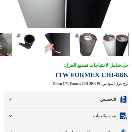
حل شامل لاحتياجات تصنيع العزل!
ITW FORMEX CHI-8BK
لوح عزل أسود من Deson ITW Formex CHI-8BK PC
التخصيص
التخصيص بناءً على العينات أو الرسومات التصميمية الخاصة بك.
موك والعينات
تتضمن خيارات التخصيص الكاملة الألوان والأحجام والأشكال وخيارات التغليف
والشعار.
الحد الأدنى لكمية الطلب
:
1 وحدة.