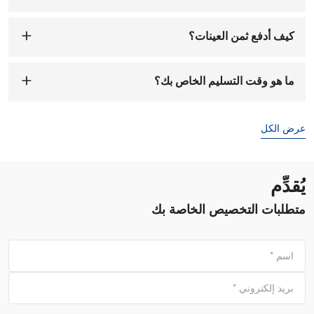
كيف أدفع ثمن العينات؟
يمكنك الدفع إلى حساب شركتنا. عند استلام رسوم العينة،
سنرتب لتجهيزها لك. يستغرق تجهيز العينة من 1 إلى 7 أيام
ما هو وقت التسليم الخاص بك؟
عمل.
وقت التسليم هو
7-15 يوما
بعد تأكيد الطلب والإيداع.
عرض الكل
يُقدِّم
متطلبات التخصيص الخاصة بك
اسم
*
بريد إلكتروني
*