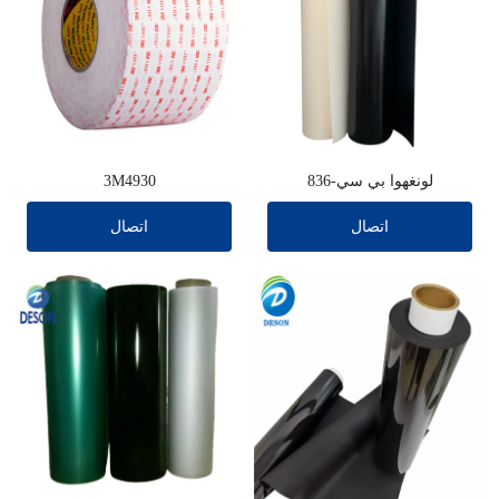
لونغهوا بي سي-836
3M4930
اتصال
اتصال