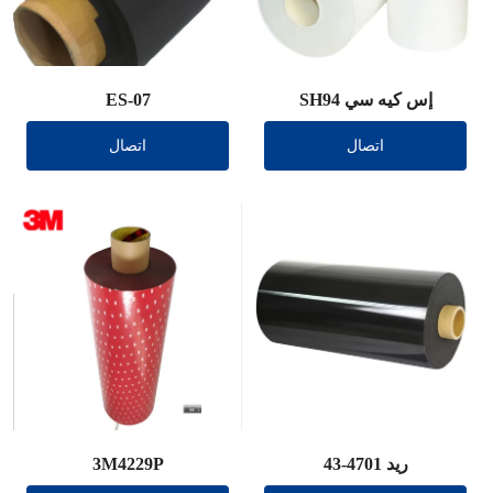
إس كيه سي SH94
ES-07
اتصال
اتصال
ريد 4701-43
3M4229P