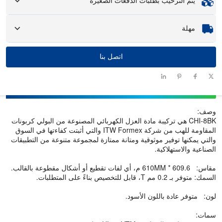
العينات
يتم الترحيب بطلبات الدفعات الصغيرة
: متوفرة، قد تتطلب العينات المخصصة رسومًا ورسومًا لوجستية.
سواء كنت بحاجة إلى جزء واحد فقط أو بضع مئات، يمكننا مساعدتك في
مهلة
الحصول على المنتجات التي تحتاجها بسرعة وكفاءة.
اتصل بنا
الكمية (قطع)
1 - 100
101 - 1000
1001 - 10000
> 10000
مهلة التسليم
سيتم التفاوض
12-15
10-12
7-10
(أيام)
عليه
وصف:
CHI-8BK هي تركيبة مادة العزل الكهربائي المصنوعة من البولي كربونات
المقاومة للهب من شركة ITW Formex والتي أثبتت كفاءتها في السوق
والتي يمكنها توفير موثوقية ومتانة ممتازة لمجموعة متنوعة من التطبيقات
الصناعية والاستهلاكية.
مقاس: 610MM * 609.6 م، أي لفات تقطيع أو أشكال مقطوعة بالقالب.
السمك: متوفر بـ 0.2 مم T، قابل للتخصيص بناءً على المتطلبات.
لون: متوفر عادة باللون الأسود.
سمات: