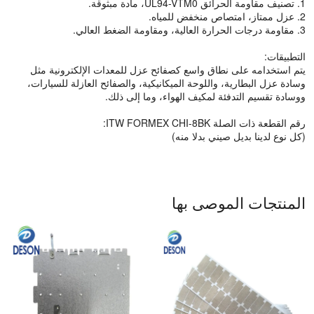
1. تصنيف مقاومة الحرائق UL94-VTM0، مادة مبثوقة.
2. عزل ممتاز، امتصاص منخفض للمياه.
3. مقاومة درجات الحرارة العالية، ومقاومة الضغط العالي.
التطبيقات:
يتم استخدامه على نطاق واسع كصفائح عزل للمعدات الإلكترونية مثل
وسادة عزل البطارية، واللوحة الميكانيكية، والصفائح العازلة للسيارات،
ووسادة تقسيم التدفئة لمكيف الهواء، وما إلى ذلك.
رقم القطعة ذات الصلة ITW FORMEX CHI-8BK:
(كل نوع لدينا بديل صيني بدلا منه)
المنتجات الموصى بها