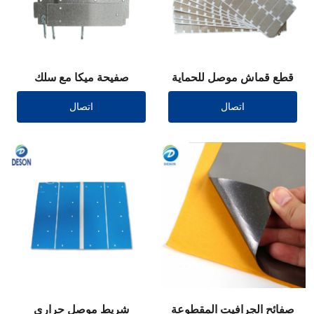
قطع قماش موصل للحماية
صفيحة ميكا مع سلك
رصاصي
اتصال
اتصال
صفائح الجرافيت المقطوعة
شريط موصل حراري