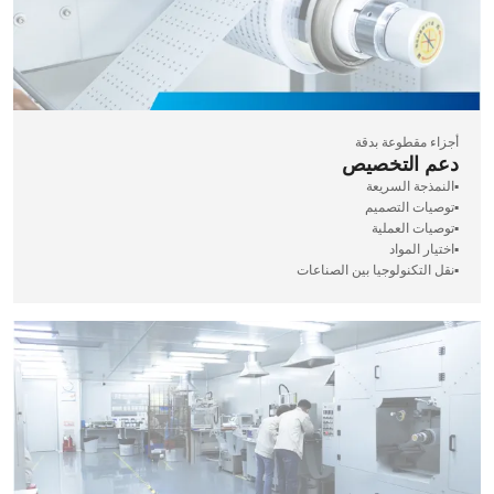
أجزاء مقطوعة بدقة
دعم التخصيص
▪️النمذجة السريعة
▪️توصيات التصميم
▪️توصيات العملية
▪️اختيار المواد
▪️نقل التكنولوجيا بين الصناعات