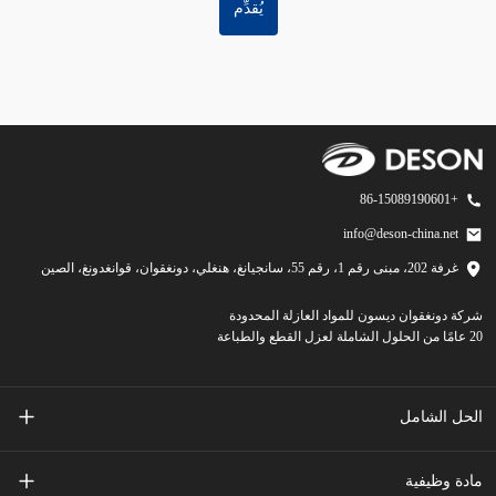
يُقدِّم
+86-15089190601
info@deson-china.net
غرفة 202، مبنى رقم 1، رقم 55، سانجيانغ، هنغلي، دونغقوان، قوانغدونغ، الصين
شركة دونغقوان ديسون للمواد العازلة المحدودة
20 عامًا من الحلول الشاملة لعزل القطع والطباعة
الحل الشامل
مفاتيح غشائية مطبوعة على الشاشة
مادة وظيفية