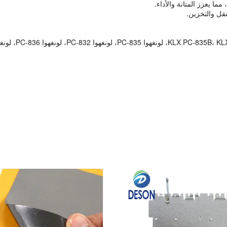
ما يعزز المتانة والأداء.
قل والتخزين.
 لونغهوا PC-813، لونغهوا PC-815؛