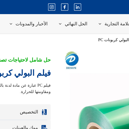
لامة التجارية
الحل النهائي
الأخبار والمدونات
لبولي كربونات PC
حل شامل لاحتياجات تصن
فيلم البولي كربون
فيلم PC عبارة عن مادة لد
ومقاومتها للحرارة.
التخصيص
التخصيص بناءً على العين
موك والعينات