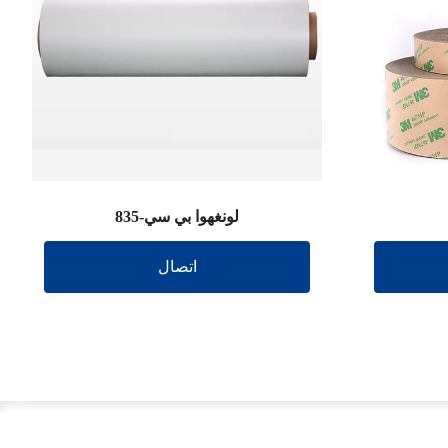
لونغهوا بي سي-835
اتصال