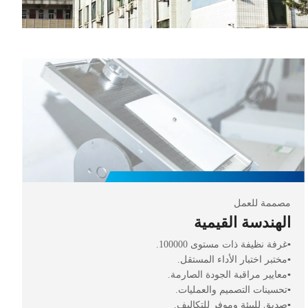
مصممة للعمل
الهندسة القيمية
▪️غرفة نظيفة ذات مستوى 100000.
▪️مختبر اختبار الأداء المستقل.
▪️معايير مراقبة الجودة الصارمة.
▪️تحسينات التصميم والعمليات.
▪️صديق للبيئة وموفر للتكاليف.