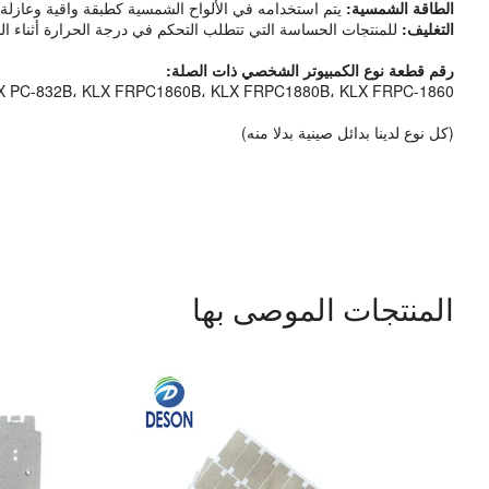
الطاقة الشمسية:
يتم استخدامه في الألواح الشمسية كطبقة واقية وعازلة، م
التغليف:
للمنتجات الحساسة التي تتطلب التحكم في درجة الحرارة أثناء الن
رقم قطعة نوع الكمبيوتر الشخصي ذات الصلة:
KLX PC-835B، KLX PC-832B، KLX FRPC1860B، KLX FRPC1880B، KLX FRPC-1860، لونغهوا PC-835، لونغهوا PC-832، لونغهوا PC-836،
(كل نوع لدينا بدائل صينية بدلا منه)
المنتجات الموصى بها