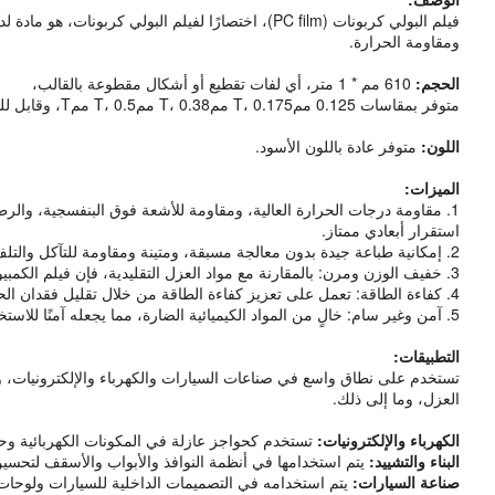
فيلم البولي كربونات (PC film)، اختصارًا لفيلم الب
ومقاومة الحرارة.
الحجم:
610 مم * 1 متر، أي لفات تقطيع أو أشكال مقطوعة بالقالب،
متوفر بمقاسات 0.125 ممT، 0.175 ممT، 0.38 ممT، 0.5 ممT، وقابل للتخصيص حسب المتطلبات.
اللون:
متوفر عادة باللون الأسود.
الميزات:
1. مقاومة درجات الحرارة العالية، ومقاومة للأشعة فوق البنفسجية، والرطوبة، والتعرض للمواد الكيميائية، مما يضمن المتانة على المدى الطويل؛
استقرار أبعادي ممتاز.
2. إمكانية طباعة جيدة بدون معالجة مسبقة، ومتينة ومقاومة للتآكل والتلف، مما يضمن عمر خدمة طويل.
3. خفيف الوزن ومرن: بالمقارنة مع مواد العزل التقليدية، فإن فيلم الكمبيوتر خفيف الوزن ويمكن تشكيله بسهولة ليناسب التطبيقات المختلفة.
4. كفاءة الطاقة: تعمل على تعزيز كفاءة الطاقة من خلال تقليل فقدان الحرارة أو اكتسابها، مما يؤدي إلى انخفاض فواتير الطاقة.
5. آمن وغير سام: خالٍ من المواد الكيميائية الضارة، مما يجعله آمنًا للاستخدام في تغليف المواد الغذائية وغيرها من التطبيقات الحساسة.
التطبيقات:
العزل، وما إلى ذلك.
الكهرباء والإلكترونيات:
تستخدم كحواجز عازلة في المكونات الكهربائية وحز
البناء والتشييد:
يتم استخدامها في أنظمة النوافذ والأبواب والأسقف لتحسين
صناعة السيارات:
يتم استخدامه في التصميمات الداخلية للسيارات ولوحات