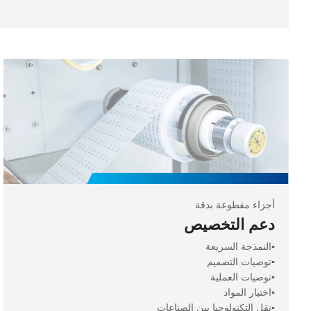
أجزاء مقطوعة بدقة
دعم التخصيص
▪️النمذجة السريعة
▪️توصيات التصميم
▪️توصيات العملية
▪️اختيار المواد
▪️نقل التكنولوجيا بين الصناعات