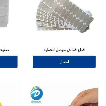
قطع قماش موصل للحماية
صفيحة
اتصال