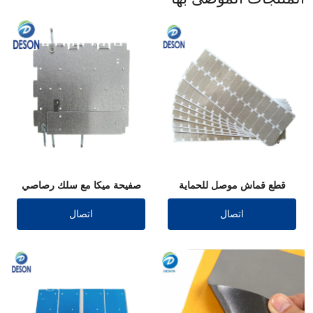
قطع قماش موصل للحماية
صفيحة ميكا مع سلك رصاصي
اتصال
اتصال