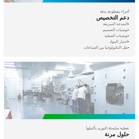
أجزاء مقطوعة بدقة
دعم التخصيص
▪️النمذجة السريعة
▪️توصيات التصميم
▪️توصيات العملية
▪️اختيار المواد
▪️نقل التكنولوجيا بين الصناعات
تغطية سلسلة التوريد بأكملها
حلول مرنة