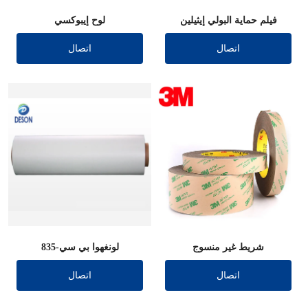
فيلم حماية البولي إيثيلين
لوح إيبوكسي
مقطوع بالقالب
اتصال
اتصال
شريط غير منسوج
لونغهوا بي سي-835
اتصال
اتصال