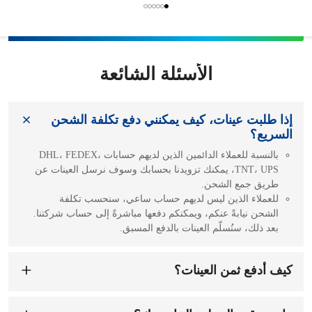
الأسئلة الشائعة
إذا طلبت عينات، كيف يمكنني دفع تكلفة الشحن
السريع؟
بالنسبة للعملاء الدائمين الذين لديهم حسابات DHL، FEDEX،
TNT، UPS، يمكنك تزويدنا بحسابك وسوف نرسل العينات عن
طريق جمع الشحن.
للعملاء الذين ليس لديهم حساب ساعي، سنحسب تكلفة
الشحن نيابةً عنكم، ويمكنكم دفعها مباشرةً إلى حساب شركتنا.
بعد ذلك، سنُسلّم العينات بالدفع المسبق.
كيف أدفع ثمن العينات؟
يمكنك الدفع إلى حساب شركتنا. عند استلام رسوم العينة،
سنرتب لتجهيزها لك. يستغرق تجهيز العينة من 1 إلى 7 أيام