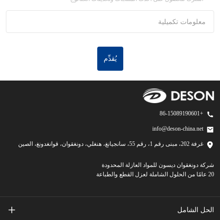
معلومات تكميلية
يُقدِّم
+86-15089190601
info@deson-china.net
غرفة 202، مبنى رقم 1، رقم 55، سانجيانغ، هنغلي، دونغقوان، قوانغدونغ، الصين
شركة دونغقوان ديسون للمواد العازلة المحدودة
20 عامًا من الحلول الشاملة لعزل القطع والطباعة
الحل الشامل