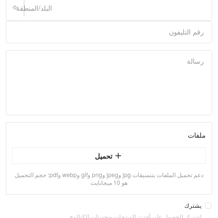
البلد/المنطقة
*
رقم التليفون
رسالة
ملفات
تحميل
دعم تحميل الملفات بتنسيقات jpg وjpeg وpng وgif وwebp وpdf؛ حجم التحميل
هو 10 ميجابايت
يشترك
اشترك للحصول على أحدث المنتجات وتحديثات الكتالوج