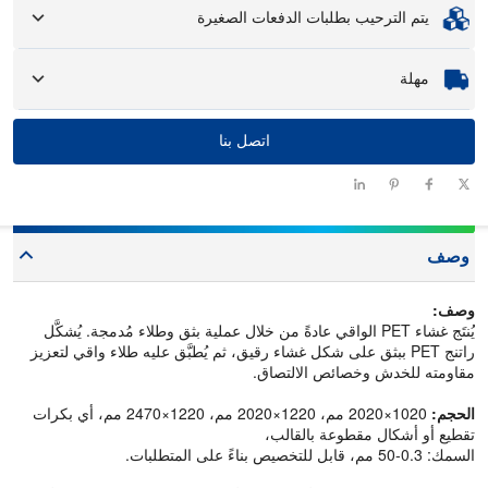
العينات
يتم الترحيب بطلبات الدفعات الصغيرة
: متوفرة، قد تتطلب العينات المخصصة رسومًا ورسومًا لوجستية.
سواء كنت بحاجة إلى جزء واحد فقط أو بضع مئات، يمكننا مساعدتك في
مهلة
الحصول على المنتجات التي تحتاجها بسرعة وكفاءة.
اتصل بنا
الكمية (قطع)
1 - 100
101 - 1000
1001 - 10000
> 10000
مهلة التسليم
سيتم التفاوض
12-15
10-12
7-10
(أيام)
عليه
وصف
وصف:
يُنتَج غشاء PET الواقي عادةً من خلال عملية بثق وطلاء مُدمجة. يُشكَّل
راتنج PET ببثق على شكل غشاء رقيق، ثم يُطبَّق عليه طلاء واقي لتعزيز
مقاومته للخدش وخصائص الالتصاق.
الحجم:
1020×2020 مم، 1220×2020 مم، 1220×2470 مم، أي بكرات
تقطيع أو أشكال مقطوعة بالقالب،
السمك: 0.3-50 مم، قابل للتخصيص بناءً على المتطلبات.