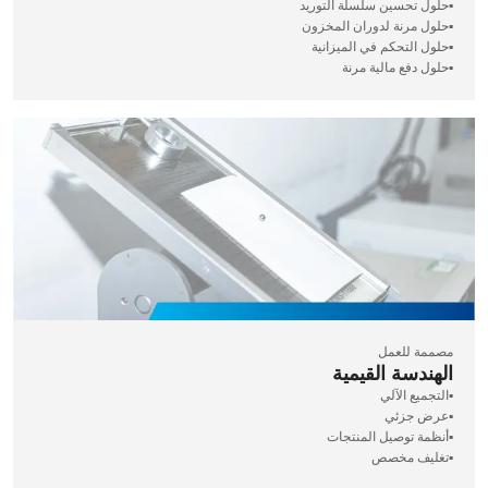
▪️حلول تحسين سلسلة التوريد
▪️حلول مرنة لدوران المخزون
▪️حلول التحكم في الميزانية
▪️حلول دفع مالية مرنة
مصممة للعمل
الهندسة القيمية
▪️التجميع الآلي
▪️عرض جزئي
▪️أنظمة توصيل المنتجات
▪️تغليف مخصص