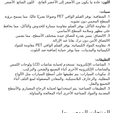
اللون:
عادة ما يكون من الأصفر إلى الأخضر الفاتح. اللون الشائع: الأصفر.
سمات:
1. الشفافية: يوفر الفيلم الواقي PET وضوحًا بصريًا عاليًا، مما يسمح برؤية
السطح المحمي دون تشويه.
2. مقاومة التآكل: يوفر الفيلم مقاومة ممتازة للخدوش والتآكل، مما يحافظ
على مظهر وسلامة السطح الأساسي.
3. الالتصاق: يتميز بقدرة التصاق جيدة بمختلف الأسطح، مما يضمن
الالتصاق الآمن دون ترك بقايا عند الإزالة.
4. مقاومة المواد الكيميائية: يوفر الفيلم الواقي PET مقاومة للمواد
الكيميائية والمذيبات، مما يوفر حماية إضافية ضد التلوث.
التطبيقات:
1. الشاشات الإلكترونية: تستخدم لحماية شاشات LCD ولوحات اللمس
والشاشات الإلكترونية الأخرى أثناء التصنيع والشحن والتركيب.
2. مكونات السيارات: يتم تطبيقها على أسطح السيارات مثل الألواح
المطلية، والزخارف البلاستيكية، والمعادن المصقولة لمنع التلف أثناء
التجميع والنقل.
3. التطبيقات الصناعية: يتم استخدامها لحماية الزجاج المعماري والأسطح
المعدنية والمواد الصناعية الأخرى أثناء المعالجة والمناولة.
المنتجات الموصى بها