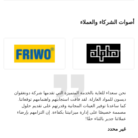
أصوات الشركاء والعملاء
نحن سعداء للغاية بالخدمة المتميزة التي تقدمها شركة دونغقوان
ديسون د
ديسون للمواد العازلة. لقد فاقت استجابتهم واهتمامهم توقعاتنا.
بسرعة ف
كما ساعدنا توفير العينات المجانية وقدرتهم على تقديم حلول
في تصني
مصممة خصيصًا على إدارة ميزانيتنا بكفاءة. إن التزامهم بإرضاء
غير مح
عملائنا جدير بالثناء حقًا!
غير محدد