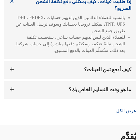
إذا طلبت عينات، كيف يمكنني دفع تكلفة الشحن
السريع؟
بالنسبة للعملاء الدائمين الذين لديهم حسابات DHL، FEDEX،
TNT، UPS، يمكنك تزويدنا بحسابك وسوف نرسل العينات عن
طريق جمع الشحن.
للعملاء الذين ليس لديهم حساب ساعي، سنحسب تكلفة
الشحن نيابةً عنكم، ويمكنكم دفعها مباشرةً إلى حساب شركتنا.
بعد ذلك، سنُسلّم العينات بالدفع المسبق.
كيف أدفع ثمن العينات؟
يمكنك الدفع إلى حساب شركتنا. عند استلام رسوم العينة،
سنرتب لتجهيزها لك. يستغرق تجهيز العينة من 1 إلى 7 أيام
ما هو وقت التسليم الخاص بك؟
عمل.
وقت التسليم هو
7-15 يوما
بعد تأكيد الطلب والإيداع.
عرض الكل
يُقدِّم