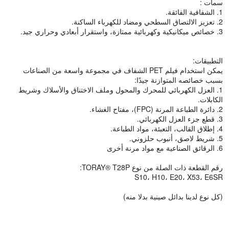
سمات :
1. الشفافية الفائقة.
2. تعزيز الالتصاق السطحي ومضاد للكهرباء الساكنة.
3. خصائص ميكانيكية وكهربائية ممتازة، واستقرار أبعادي وحراري جيد.
التطبيقات:
يمكن استخدام فيلم PET الشفاف في مجموعة واسعة من الصناعات
بسبب خصائصه المتوازنة جيدًا:
1. العزل الكهربائي للمحرك والمحول وملف الاختناق والأسلاك وشريط
الكابلات.
2. دائرة الطباعة المرنة (FPC)، مفتاح الغشاء.
3. قطع جزء العزل الكهربائي.
4. إطلاق القالب، التعبئة، مواد الطباعة.
5. شريط لاصق، أنبوب حلزوني.
6. الرقائق الصناعية مع مواد مرنة أخرى
رقم القطعة ذات الصلة من نوع TORAY® T28P:
S10، H10، E20، X53، E6SR
(كل نوع لدينا بدائل صينية بدلا منه)