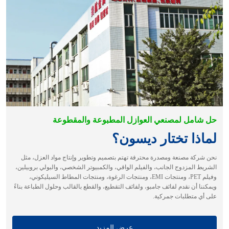
حل شامل لمصنعي العوازل المطبوعة والمقطوعة
لماذا تختار ديسون؟
نحن شركة مصنعة ومصدرة محترفة تهتم بتصميم وتطوير وإنتاج مواد العزل، مثل
الشريط المزدوج الجانب، والفيلم الواقي، والكمبيوتر الشخصي، والبولي بروبيلين،
وفيلم PET، ومنتجات EMI، ومنتجات الرغوة، ومنتجات المطاط السيليكوني،
ويمكننا أن نقدم لفائف جامبو، ولفائف التقطيع، والقطع بالقالب وحلول الطباعة بناءً
على أي متطلبات جمركية.
عرض المزيد