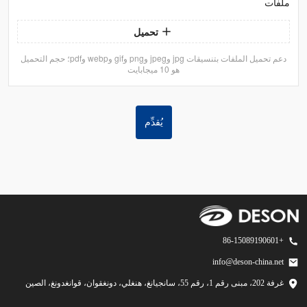
ملفات
تحميل
دعم تحميل الملفات بتنسيقات jpg وjpeg وpng وgif وwebp وpdf؛ حجم التحميل
هو 10 ميجابايت
يُقدِّم
+86-15089190601
info@deson-china.net
غرفة 202، مبنى رقم 1، رقم 55، سانجيانغ، هنغلي، دونغقوان، قوانغدونغ، الصين