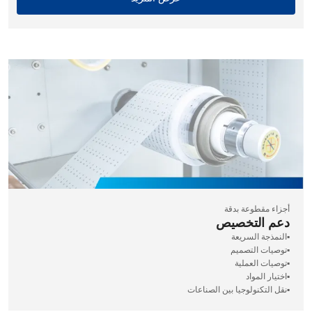
أجزاء مقطوعة بدقة
دعم التخصيص
▪️النمذجة السريعة
▪️توصيات التصميم
▪️توصيات العملية
▪️اختيار المواد
▪️نقل التكنولوجيا بين الصناعات