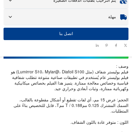
العينات
يتم الترحيب بطلبات الدفعات الصغيرة
: متوفرة، قد تتطلب العينات المخصصة رسومًا ورسومًا لوجستية.
سواء كنت بحاجة إلى جزء واحد فقط أو بضع مئات، يمكننا مساعدتك في
مهلة
الحصول على المنتجات التي تحتاجها بسرعة وكفاءة.
اتصل بنا
الكمية (قطع)
1 - 100
101 - 1000
1001 - 10000
> 10000
مهلة التسليم
سيتم التفاوض
12-15
10-12
7-10
(أيام)
عليه
وصف :
فيلم بوليستر شفاف (مثل Lumirror S10، Mylar@، Diafoil S100) هو
فيلم بوليستر عام يُستخدم في تطبيقات صناعية متنوعة تتطلب شفافية
قياسية وخصائص معالجة ممتازة. يتميز هذا الفيلم بخصائص ميكانيكية
وكهربائية ممتازة، وثبات أبعادي وحراري جيد.
الحجم: عرض 15 مم، أي لفات تقطيع أو أشكال مقطوعة بالقالب،
السمك المشترك 0.125 ممT / 0.188 ممT، قابل للتخصيص بناءً على
المتطلبات.
اللون : متوفر عادة باللون الشفاف.