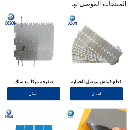
المنتجات الموصى بها
قطع قماش موصل للحماية
صفيحة ميكا مع سلك
رصاصي
اتصال
اتصال