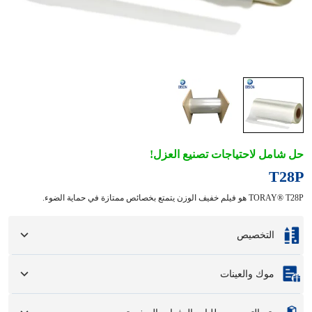
حل شامل لاحتياجات تصنيع العزل!
T28P
TORAY® T28P هو فيلم خفيف الوزن يتمتع بخصائص ممتازة في حماية الضوء.
التخصيص
التخصيص بناءً على العينات أو الرسومات التصميمية الخاصة بك.
موك والعينات
تتضمن خيارات التخصيص الكاملة الألوان والأحجام والأشكال وخيارات التغليف
والشعار.
الحد الأدنى لكمية الطلب
:
1 وحدة.