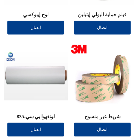
فيلم حماية البولي إيثيلين
لوح إيبوكسي
مقطوع بالقالب
اتصال
اتصال
شريط غير منسوج
لونغهوا بي سي-835
اتصال
اتصال