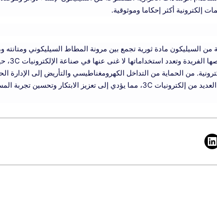
ت إلكترونية أكثر إحكاما وموثوقية.
 من السيليكون مادة ثورية تجمع بين مرونة المطاط السيليكوني ومتانته وم
الكهربائي للمع
كترونية. من الحماية من التداخل الكهرومغناطيسي والتأريض إلى الإدارة الحر
السيليكون الموصل بسلاسة في العديد من إلكترونيات 3C، مما يؤدي إلى تعزيز الابتكا