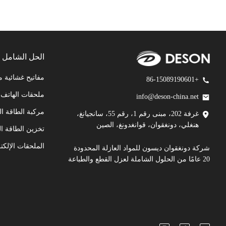
الحل الشامل
مفاتيح غشائية 
+86-15089190601
ملحقات الهاتف 
info@deson-china.net
مركبة الطاقة ال
غرفة 202، مبنى رقم 1، رقم 55، سانجيانغ،
هنغلي، دونغقوان، قوانغدونغ، الصين
تخزين الطاقة ال
الملحقات الإلكتر
شركة دونغقوان ديسون للمواد العازلة المحدودة
20 عامًا من الحلول الشاملة لعزل القطع والطباعة