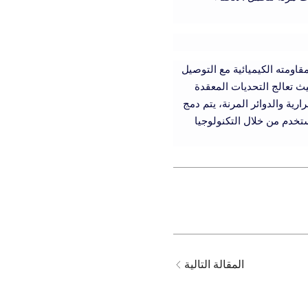
قاومته الكيميائية مع التوصيل
ادن. تجعلها خصائصها الفريدة وتعدد استخداماتها لا غنى عنها في صناعة الإلكترونيات 3C، حيث تعالج التحديات المعقدة
ارية والدوائر المرنة، يتم دمج
ر وتحسين تجربة المستخدم من خلال التكنولوجيا
المقالة التالية