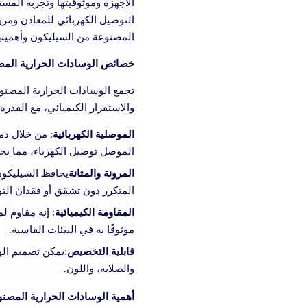
الأجهزة وموثوقيتها وتجربة المس
التوصيل الكهربائي للمعادن ومرو
المصنوعة من السيليكون وأهميتها 
خصائص الوسادات الحرارية المص
تجمع الوسادات الحرارية المصنوع
والاستقرار الكيميائي، مع القدر
الموصلية الكهربائية
: من خلال دم
الموصل توصيل الكهرباء، مما يجعله مثاليًا للتأريض، 
المرونة والمتانة
يحافظ السيليكو
المتكرر دون تشقق أو فقدان الت
المقاومة الكيميائية
: إنه مقاوم ل
موثوقًا به في البيئات القاسية.
قابلية التخصيص
:يمكن تصميم الو
والصلابة، واللون.
أهمية الوسادات الحرارية المصن