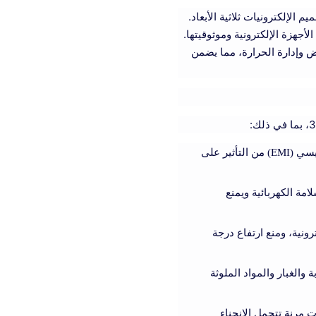
لإلكترونيات ثلاثية الأبعاد.
لأجهزة الإلكترونية وموثوقيتها.
ض وإدارة الحرارة، مما يضمن
: تُستخدم الوسادات الحرارية المصنوعة من السيليكون لإنشاء حواجز تمنع التداخل الكهرومغناطيسي (EMI) من التأثير على
مة الكهربائية ويمنع
ونية، ومنع ارتفاع درجة
 والغبار والمواد الملوثة
 مرنة تتحمل الانحناء