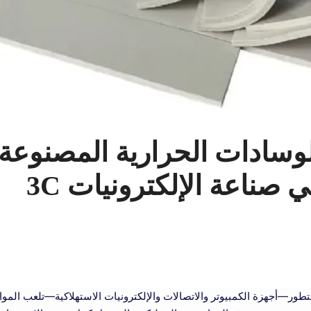
سادات الحرارية المصنوعة
 صناعة الإلكترونيات 3C
كترونيات 3C سريع التطور—أجهزة الكمبيوتر والاتصالات والإلكترونيات الاستهلاكية—تلعب ال