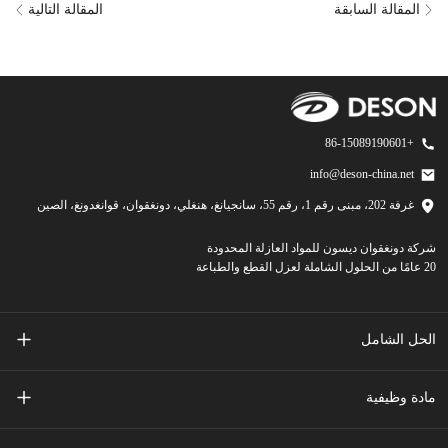
المقالة السابقة
المقالة التالية
+86-15089190601
info@deson-china.net
غرفة 202، مبنى رقم 1، رقم 55، سانجيانغ، هنغلي، دونغقوان، قوانغدونغ، الصين
شركة دونغقوان ديسون للمواد العازلة المحدودة
20 عامًا من الحلول الشاملة لعزل القطع والطباعة
الحل الشامل
مفاتيح غشائية مطبوعة على الشاشة
مادة وظيفية
ملحقات الهاتف المحمول